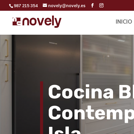
987 215 354
novely@novely.es
INICIO
Cocina B
Contemp
Isla