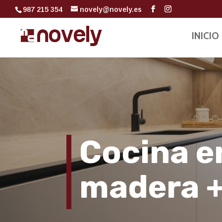
987 215 354
novely@novely.es
INICIO
Cocina e
madera 