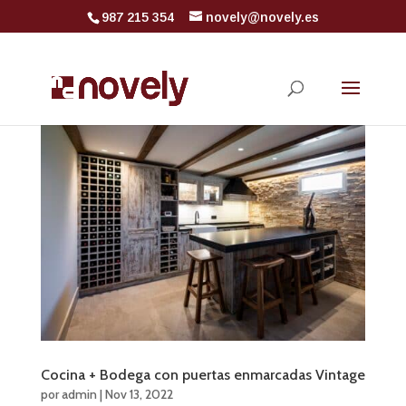
987 215 354
novely@novely.es
Cocina + Bodega con puertas enmarcadas Vintage
por
admin
|
Nov 13, 2022