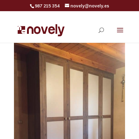
987 215 354
novely@novely.es